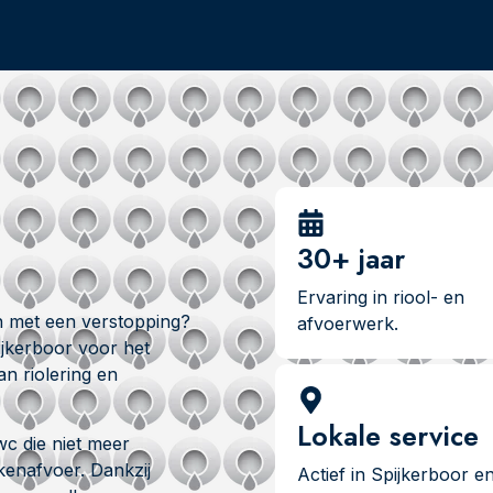
30+ jaar
Ervaring in riool- en
n met een verstopping?
afvoerwerk.
jkerboor voor het
n riolering en
Lokale service
wc die niet meer
kenafvoer. Dankzij
Actief in Spijkerboor e