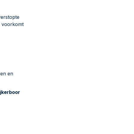
verstopte
d voorkomt
ven en
ijkerboor