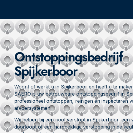
Ontstoppingsbedrijf
Spijkerboor
Woont of werkt u in Spijkerboor en heeft u te make
SAERO is uw betrouwbare ontstoppingsbedrijf in Spi
professioneel ontstoppen, reinigen en inspecteren va
afvoersystemen.
Wij helpen bij een riool verstopt in Spijkerboor, een 
doorloopt of een hardnekkige verstopping in de keu