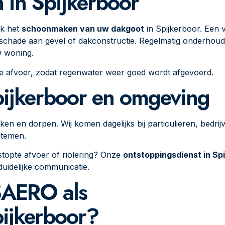
in Spijkerboor
ok het
schoonmaken van uw dakgoot
in Spijkerboor. Een 
 schade aan gevel of dakconstructie. Regelmatig onderhou
w woning.
 de afvoer, zodat regenwater weer goed wordt afgevoerd.
pijkerboor en omgeving
ken en dorpen. Wij komen dagelijks bij particulieren, bedrij
stemen.
stopte afvoer of riolering? Onze
ontstoppingsdienst in Sp
duidelijke communicatie.
SAERO als
pijkerboor?