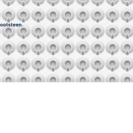
gootsteen
.