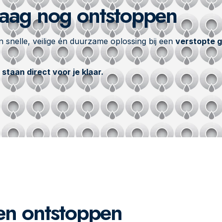
daag nog ontstoppen
 snelle, veilige én duurzame oplossing bij een
verstopte 
staan direct voor je klaar.
en ontstoppen