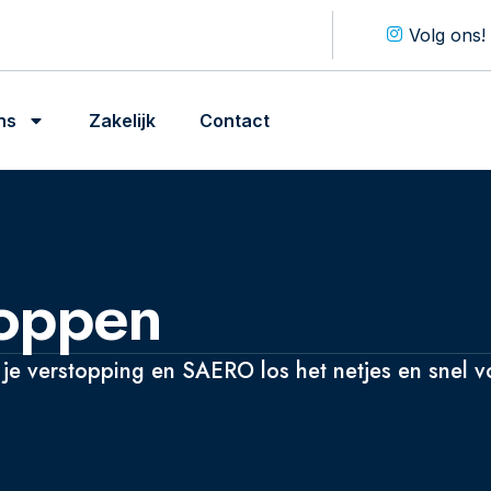
Volg ons!
ns
Zakelijk
Contact
toppen
e verstopping en SAERO los het netjes en snel vo