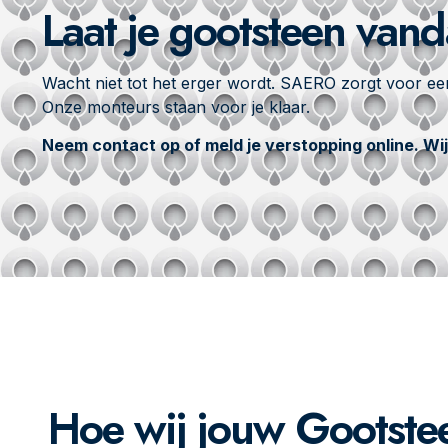
Laat je gootsteen van
Wacht niet tot het erger wordt. SAERO zorgt voor een
Onze monteurs staan voor je klaar.
Neem contact op of meld je verstopping online. Wij 
Hoe wij jouw Gootste