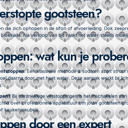
erstopte gootsteen?
 die zich ophopen in de sifon of afvoerleiding. Ook zeepr
blokkade. Na verloop van tijd raakt het water steeds moeili
toppen: wat kun je probe
 ontstoppen
. Een klassieke methode is soda en azijn: strooi 
Spoel daarna door met heet water. Deze aanpak werkt bij lich
.
ppen?
Bij hardnekkige verstoppingen is het inschakelen van
schikt over professionele apparatuur om jouw gootsteen gr
 of keukenmeubels.
oppen door een expert