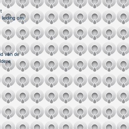
t
 leiding om
id van de
ldere