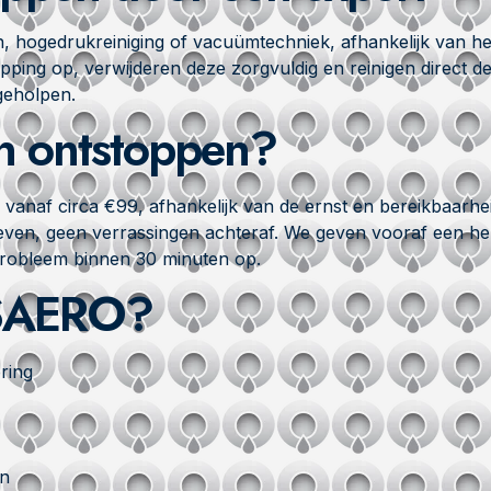
hogedrukreiniging of vacuümtechniek, afhankelijk van he
ping op, verwijderen deze zorgvuldig en reinigen direct de
geholpen.
en ontstoppen?
 vanaf circa €99, afhankelijk van de ernst en bereikbaarhe
ieven, geen verrassingen achteraf. We geven vooraf een he
 probleem binnen 30 minuten op.
 SAERO?
ring
en