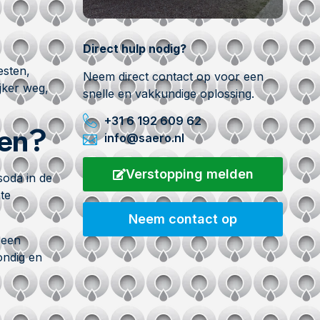
Direct hulp nodig?
esten,
Neem direct contact op voor een
jker weg,
snelle en vakkundige oplossing.
+31 6 192 609 62
ren?
info@saero.nl
Verstopping melden
soda in de
te
Neem contact op
 een
ondig en