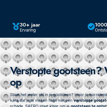
30+ jaar
100
Ervaring
Ontst
Verstopte gootsteen? W
op
Staat het water stil in je gootsteen? Hoor je borrel
kans dat je te maken hebt met een
verstopte goots
schade. SAERO staat klaar om je
gootsteen te onts