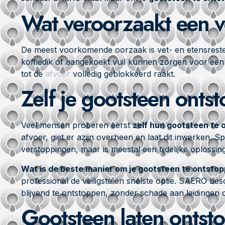
Wat veroorzaakt een v
De meest voorkomende oorzaak is vet- en etensresten
koffiedik of aangekoekt vuil kunnen zorgen voor een 
tot de
afvoer
volledig geblokkeerd raakt.
Zelf je gootsteen onts
Veel mensen proberen eerst
zelf hun gootsteen te
afvoer, giet er azijn overheen en laat dit inwerken. 
verstoppingen, maar is meestal een tijdelijke oplossing
Wat is de beste manier om je gootsteen te ontsto
professional de veiligste en snelste optie. SAERO be
blijvend te ontstoppen, zonder schade aan leidingen
Gootsteen laten ontst