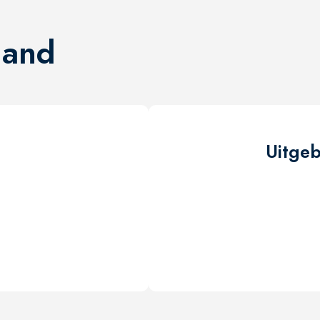
land
Uitge