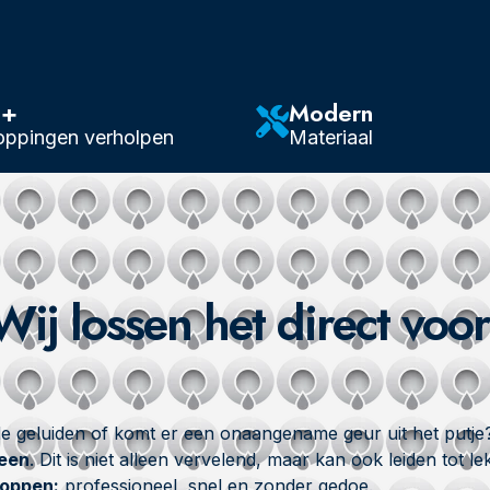
0+
Modern
oppingen verholpen
Materiaal
ij lossen het direct voor
ende geluiden of komt er een onaangename geur uit het putje
teen
. Dit is niet alleen vervelend, maar kan ook leiden tot l
toppen:
professioneel, snel en zonder gedoe.