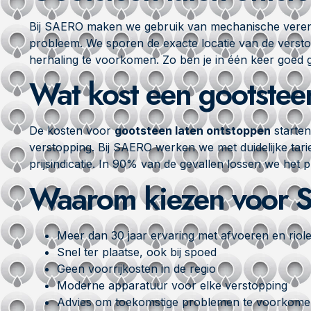
Bij SAERO maken we gebruik van mechanische veren, 
probleem. We sporen de exacte locatie van de verstop
herhaling te voorkomen. Zo ben je in één keer goed 
Wat kost een gootste
De kosten voor
gootsteen laten ontstoppen
starten
verstopping. Bij SAERO werken we met duidelijke tar
prijsindicatie. In 90% van de gevallen lossen we het
Waarom kiezen voor
Meer dan 30 jaar ervaring met afvoeren en riole
Snel ter plaatse, ook bij spoed
Geen voorrijkosten in de regio
Moderne apparatuur voor elke verstopping
Advies om toekomstige problemen te voorkom