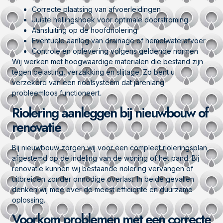
Correcte plaatsing van afvoerleidingen
Juiste hellingshoek voor optimale doorstroming
Aansluiting op de hoofdriolering
Eventuele aanleg van drainage of hemelwaterafvoer
Controle en oplevering volgens geldende normen
Wij werken met hoogwaardige materialen die bestand zijn
tegen belasting, verzakking en slijtage. Zo bent u
verzekerd van een rioolsysteem dat jarenlang
probleemloos functioneert.
Riolering aanleggen bij nieuwbouw of
renovatie
Bij nieuwbouw zorgen wij voor een compleet rioleringsplan,
afgestemd op de indeling van de woning of het pand. Bij
renovatie kunnen wij bestaande riolering vervangen of
uitbreiden zonder onnodige overlast. In beide gevallen
denken wij mee over de meest efficiënte en duurzame
oplossing.
Voorkom problemen met een correcte