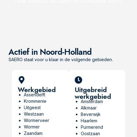
Eerlijk feedback van klanten uit verschillende regio’s.
Actief in Noord-Holland
SAERO staat voor u klaar in de volgende gebieden.
Werkgebied
Uitgebreid
werkgebied
Assendelft
Krommenie
Amsterdam
Uitgeest
Alkmaar
Westzaan
Beverwijk
Wormerveer
Haarlem
Wormer
Purmerend
Zaandam
Oostzaan