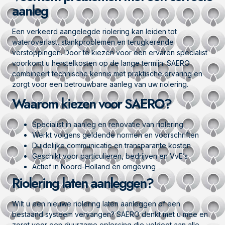
aanleg
Een verkeerd aangelegde riolering kan leiden tot
wateroverlast, stankproblemen en terugkerende
verstoppingen. Door te kiezen voor een ervaren specialist
voorkomt u herstelkosten op de lange termijn. SAERO
combineert technische kennis met praktische ervaring en
zorgt voor een betrouwbare aanleg van uw riolering.
Waarom kiezen voor SAERO?
Specialist in aanleg en renovatie van riolering
Werkt volgens geldende normen en voorschriften
Duidelijke communicatie en transparante kosten
Geschikt voor particulieren, bedrijven en VvE’s
Actief in Noord-Holland en omgeving
Riolering laten aanleggen?
Wilt u een nieuwe riolering laten aanleggen of een
bestaand systeem vervangen? SAERO denkt met u mee en
zorgt voor een duurzame oplossing die voldoet aan alle