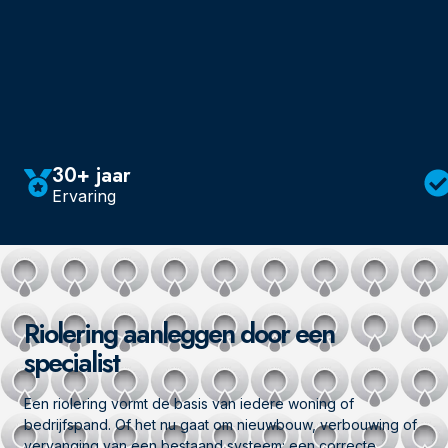
30+ jaar
Ervaring
Riolering aanleggen door een
specialist
Een riolering vormt de basis van iedere woning of
bedrijfspand. Of het nu gaat om nieuwbouw, verbouwing of
vervanging van een bestaand systeem: een correcte