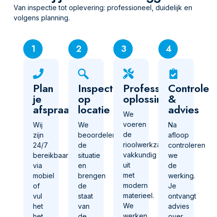
Van inspectie tot oplevering: professioneel, duidelijk en
volgens planning.
1
2
3
4
Plan
Inspectie
Professionele
Controle
je
op
oplossing
&
afspraak
locatie
advies
We
voeren
Wij
We
Na
de
zijn
beoordelen
afloop
rioolwerkzaamheden
24/7
de
controleren
vakkundig
bereikbaar
situatie
we
uit
via
en
de
met
mobiel
brengen
werking.
modern
of
de
Je
materieel.
vul
staat
ontvangt
We
het
van
advies
werken
het
de
over