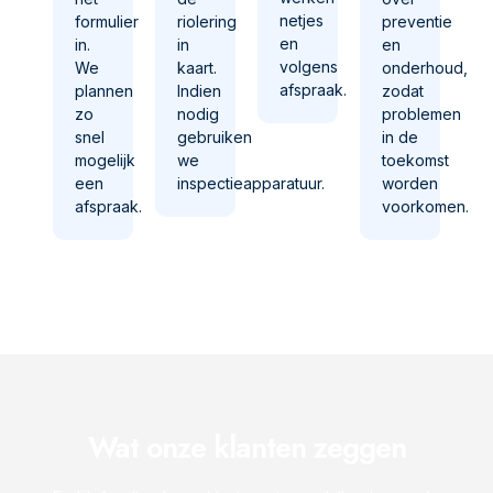
netjes
formulier
riolering
preventie
en
in.
in
en
volgens
We
kaart.
onderhoud,
afspraak.
plannen
Indien
zodat
zo
nodig
problemen
snel
gebruiken
in de
mogelijk
we
toekomst
een
inspectieapparatuur.
worden
afspraak.
voorkomen.
Wat onze klanten zeggen