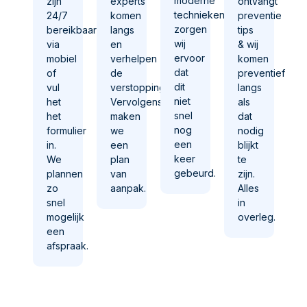
moderne
zijn
experts
ontvangt
technieken
24/7
komen
preventie
zorgen
bereikbaar
langs
tips
wij
via
en
& wij
ervoor
mobiel
verhelpen
komen
dat
of
de
preventief
dit
vul
verstopping.
langs
niet
het
Vervolgens
als
snel
het
maken
dat
nog
formulier
we
nodig
een
in.
een
blijkt
keer
We
plan
te
gebeurd.
plannen
van
zijn.
zo
aanpak.
Alles
snel
in
mogelijk
overleg.
een
afspraak.