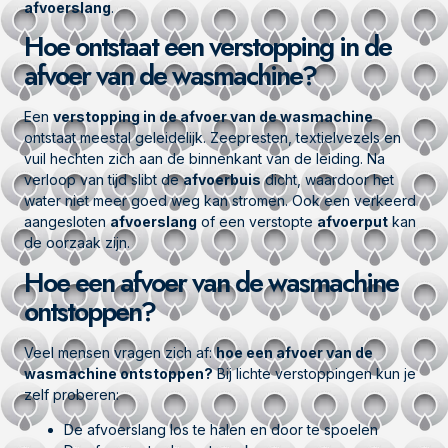
afvoerslang
.
Hoe ontstaat een verstopping in de
afvoer van de wasmachine?
Een
verstopping in de afvoer van de wasmachine
ontstaat meestal geleidelijk. Zeepresten, textielvezels en
vuil hechten zich aan de binnenkant van de leiding. Na
verloop van tijd slibt de
afvoerbuis
dicht, waardoor het
water niet meer goed weg kan stromen. Ook een verkeerd
aangesloten
afvoerslang
of een verstopte
afvoerput
kan
de oorzaak zijn.
Hoe een afvoer van de wasmachine
ontstoppen?
Veel mensen vragen zich af:
hoe een afvoer van de
wasmachine ontstoppen?
Bij lichte verstoppingen kun je
zelf proberen:
De afvoerslang los te halen en door te spoelen