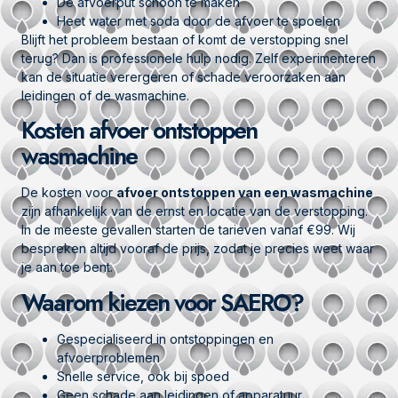
De afvoerput schoon te maken
Heet water met soda door de afvoer te spoelen
Blijft het probleem bestaan of komt de verstopping snel
terug? Dan is professionele hulp nodig. Zelf experimenteren
kan de situatie verergeren of schade veroorzaken aan
leidingen of de wasmachine.
Kosten afvoer ontstoppen
wasmachine
De kosten voor
afvoer ontstoppen van een wasmachine
zijn afhankelijk van de ernst en locatie van de verstopping.
In de meeste gevallen starten de tarieven vanaf €99. Wij
bespreken altijd vooraf de prijs, zodat je precies weet waar
je aan toe bent.
Waarom kiezen voor SAERO?
Gespecialiseerd in ontstoppingen en
afvoerproblemen
Snelle service, ook bij spoed
Geen schade aan leidingen of apparatuur