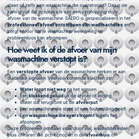
staan of zelfs een wasmachine die overstroomt? Dan is de
kans groot dat er sprake is van een verstopping in de
afvoer van de wasmachine. SAERO is gespecialiseerd in het
professioneel afvoer ontstoppen van wasmachines
en
zorgt ervoor dat je wasmachine weer veilig en
probleemloos kan afpompen.
Hoe weet ik of de afvoer van mijn
wasmachine verstopt is?
Een
verstopte afvoer
van de wasmachine herken je aan
duidelijke signalen. Veelvoorkomende klachten zijn:
Water loopt niet weg
na het wassen
Een
klokkend geluid
uit de afvoer of leiding
Water dat terugkomt uit de
afvoerput
Een wasmachine die stopt of een foutmelding geeft
Een
wasmachine die overstroomt
tijdens het
afpompen
Deze problemen ontstaan vaak door vuil, wasmiddelresten,
pluis of haren die zich ophopen in de
afvoerbuis
of