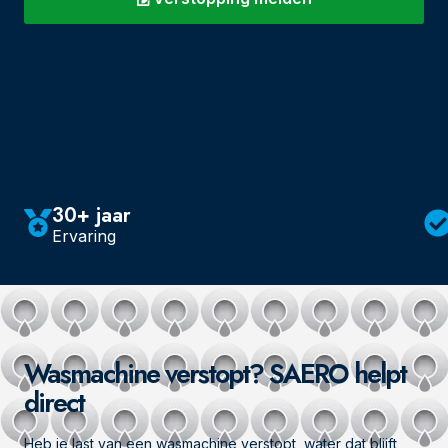
30+ jaar
Ervaring
Wasmachine verstopt? SAERO helpt
direct
Heb je last van een wasmachine verstopt, water dat blijft