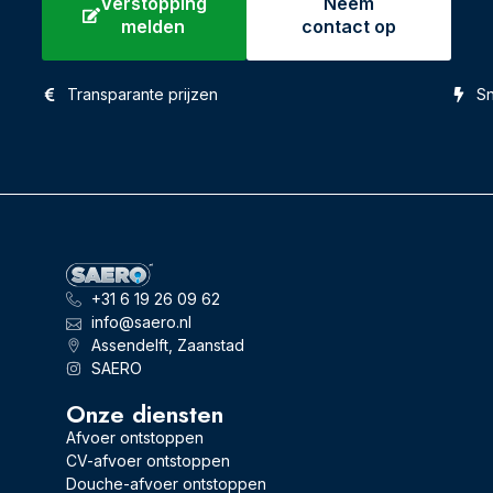
Verstopping
Neem
melden
contact op
Transparante prijzen
Sn
+31 6 19 26 09 62
info@saero.nl
Assendelft, Zaanstad
SAERO
Onze diensten
Afvoer ontstoppen
CV-afvoer ontstoppen
Douche-afvoer ontstoppen