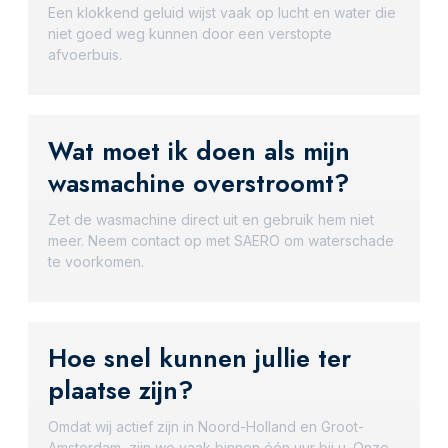
Een klokkend geluid wijst vaak op lucht en water die
niet goed weg kunnen door een verstopte
afvoerbuis.
Wat moet ik doen als mijn
wasmachine overstroomt?
Zet de wasmachine direct uit en gebruik hem niet
meer. Neem contact op met SAERO om waterschade
te voorkomen.
Hoe snel kunnen jullie ter
plaatse zijn?
Omdat wij actief zijn in Noord-Holland en Groot-
Amsterdam, zijn we vaak binnen één uur bij u. Onze