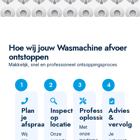
Hoe wij jouw Wasmachine afvoer
ontstoppen
Makkelijk, snel en professioneel ontsoppingsproces
1
2
3
4
Plan
Inspectie
Professionele
Advies
je
op
oplossing
&
afspraak
locatie
vervolg
Met
onze
Wij
Onze
Je