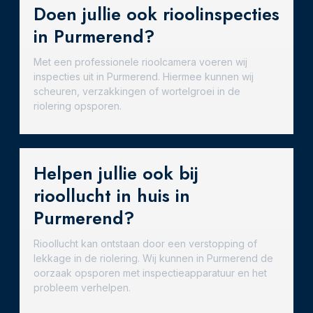
Doen jullie ook rioolinspecties
in Purmerend?
Met een professionele rioolcamera voeren wij
inspecties uit in Purmerend. Hiermee kunnen wij
scheuren, verzakkingen of wortelgroei in de
riolering opsporen.
Helpen jullie ook bij
rioollucht in huis in
Purmerend?
Rioollucht kan ontstaan door een verstopping of
lekkage in de riolering. Wij kunnen in Purmerend de
oorzaak opsporen met inspectieapparatuur en het
probleem verhelpen.