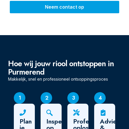
Neem contact op
Hoe wij jouw riool ontstoppen in
Purmerend
Makkelijk, snel en professioneel ontsoppingsproces
1
2
3
4
Plan
Inspectie
Professionele
Advies
je
op
oplossing
&