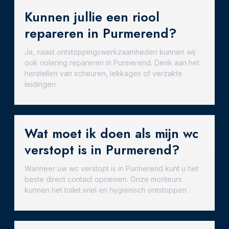
Kunnen jullie een riool
repareren in Purmerend?
Ja, naast ontstoppingswerkzaamheden kunnen wij
ook riolering repareren in Purmerend. Denk aan het
herstellen van scheuren, lekkages of verzakte
leidingen.
Wat moet ik doen als mijn wc
verstopt is in Purmerend?
Wanneer uw wc verstopt is in Purmerend kunt u het
beste direct contact opnemen. Onze monteurs
kunnen het toilet snel en hygiënisch ontstoppen.