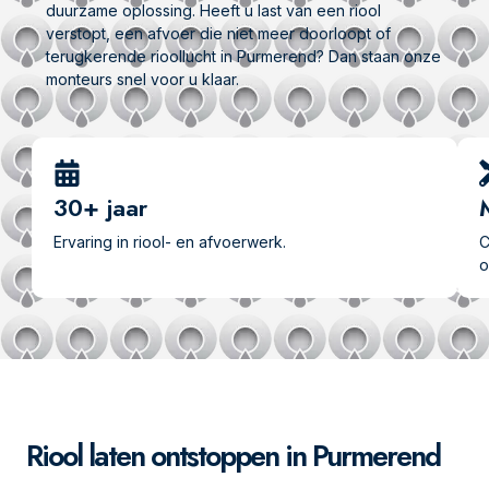
duurzame oplossing. Heeft u last van een riool
verstopt, een afvoer die niet meer doorloopt of
terugkerende rioollucht in Purmerend? Dan staan onze
monteurs snel voor u klaar.
30+ jaar
Ervaring in riool- en afvoerwerk.
C
o
Riool laten ontstoppen in Purmerend