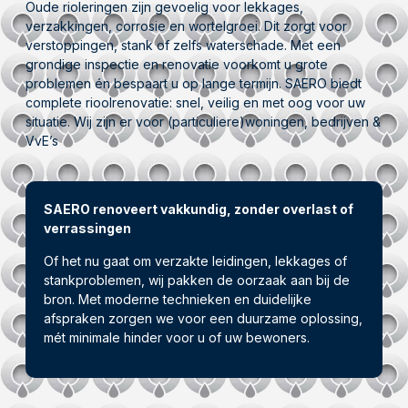
Oude rioleringen zijn gevoelig voor lekkages,
verzakkingen, corrosie en wortelgroei. Dit zorgt voor
verstoppingen, stank of zelfs waterschade. Met een
grondige inspectie en renovatie voorkomt u grote
problemen én bespaart u op lange termijn. SAERO biedt
complete rioolrenovatie: snel, veilig en met oog voor uw
situatie. Wij zijn er voor (particuliere)woningen, bedrijven &
VvE’s
SAERO renoveert vakkundig, zonder overlast of
verrassingen
Of het nu gaat om verzakte leidingen, lekkages of
stankproblemen, wij pakken de oorzaak aan bij de
bron. Met moderne technieken en duidelijke
afspraken zorgen we voor een duurzame oplossing,
mét minimale hinder voor u of uw bewoners.