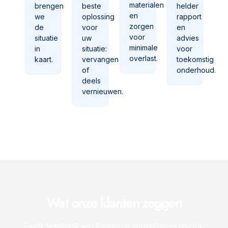
materialen
brengen
beste
helder
en
we
oplossing
rapport
zorgen
de
voor
en
voor
situatie
uw
advies
minimale
in
situatie:
voor
overlast.
kaart.
vervangen
toekomstig
of
onderhoud.
deels
vernieuwen.
Wat onze klanten zeggen
Eerlijk feedback van klanten uit verschillende regio’s.