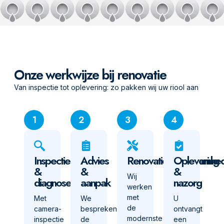
Onze werkwijze bij renovatie
Van inspectie tot oplevering: zo pakken wij uw riool aan
1
2
3
4
Inspectie
Advies
Renovatiewerkzaamhe
Oplevering
&
&
&
Wij
diagnose
aanpak
nazorg
werken
met
Met
We
U
de
camera-
bespreken
ontvangt
modernste
inspectie
de
een