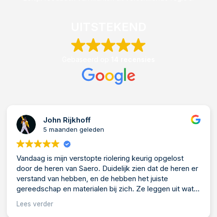
UITSTEKEND
Gebaseerd op
14 recensies
John Rijkhoff
5 maanden geleden
Vandaag is mijn verstopte riolering keurig opgelost
H
door de heren van Saero. Duidelijk zien dat de heren er
o
verstand van hebben, en de hebben het juiste
kw
gereedschap en materialen bij zich. Ze leggen uit wat
er loos is en wat ze er aan doen. Laten de werkplek
Lees verder
netjes achter!