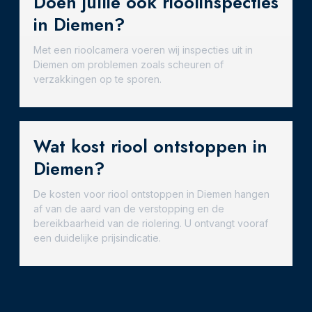
Doen jullie ook rioolinspecties
in Diemen?
Met een rioolcamera voeren wij inspecties uit in
Diemen om problemen zoals scheuren of
verzakkingen op te sporen.
Wat kost riool ontstoppen in
Diemen?
De kosten voor riool ontstoppen in Diemen hangen
af van de aard van de verstopping en de
bereikbaarheid van de riolering. U ontvangt vooraf
een duidelijke prijsindicatie.