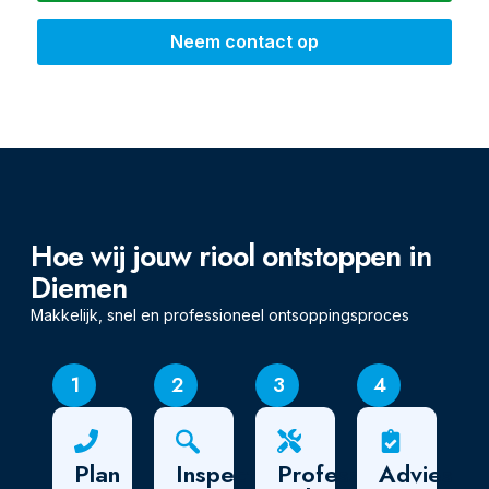
Neem contact op
Hoe wij jouw riool ontstoppen in
Diemen
Makkelijk, snel en professioneel ontsoppingsproces
1
2
3
4
Plan
Inspectie
Professionele
Advies